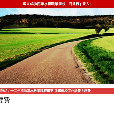
國立成功商業水產職業學校
回首頁
登入
|
|
|
課務組
/
十二年國民基本教育課程綱要 前導學校工作計畫
/
經費
經費