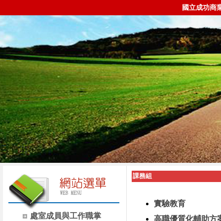
國立成功商
課務組
實驗教育
處室成員與工作職掌
高職優質化輔助方