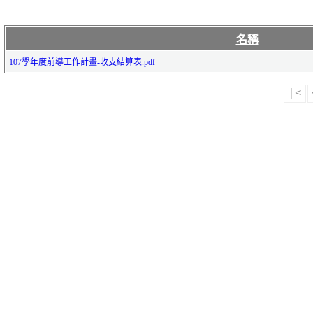
名稱
107學年度前導工作計畫-收支結算表.pdf
|<