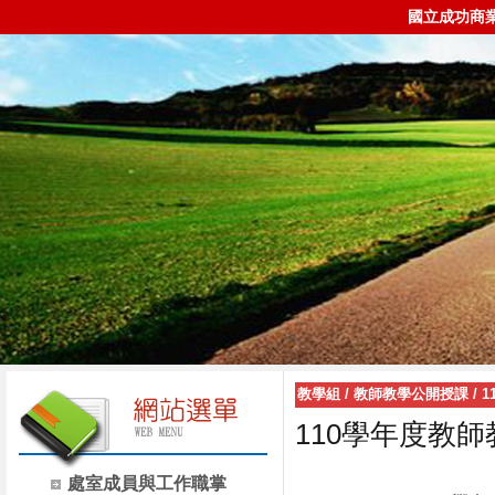
國立成功商
教學組
/
教師教學公開授課
/
1
110學年度教
處室成員與工作職掌