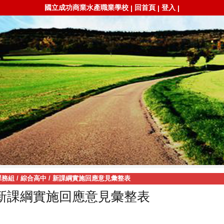
國立成功商業水產職業學校
回首頁
登入
|
|
|
課務組
/
綜合高中
/
新課綱實施回應意見彙整表
新課綱實施回應意見彙整表