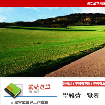
國立成功商
註冊組
/
學雜費專區
/
學雜費
學雜費一覽表
處室成員與工作職掌