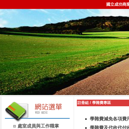
國立成功商
註冊組
/
學雜費專區
學雜費減免各項費
處室成員與工作職掌
學雜費及代收代付