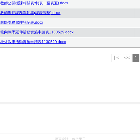
教師公開授課相關表件(表一至表五).docx
教師學期課務異動單(課表調整).docx
教師課務處理登記表.docx
校內教學延伸活動實施申請表1130529.docx
校外教學活動實施申請表1130529.docx
|<
<<
1
網頁設計：
數位果子