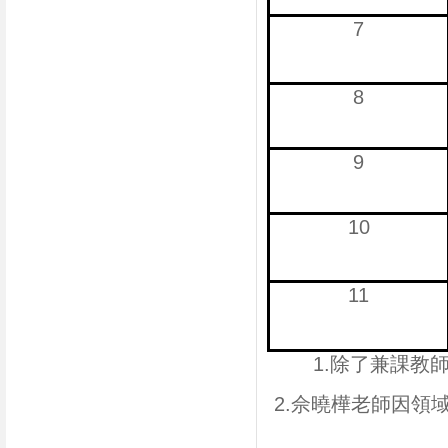
7
8
9
10
11
1.除了兼課教
2.佘曉樺老師因領