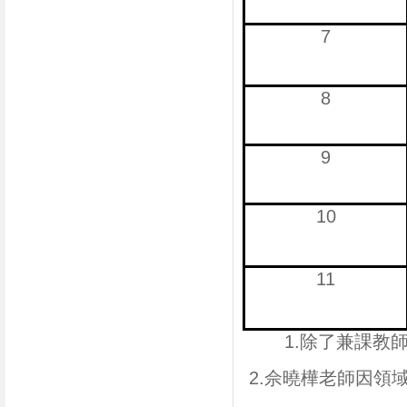
7
8
9
10
11
1.除了兼課教
2.佘曉樺老師因領