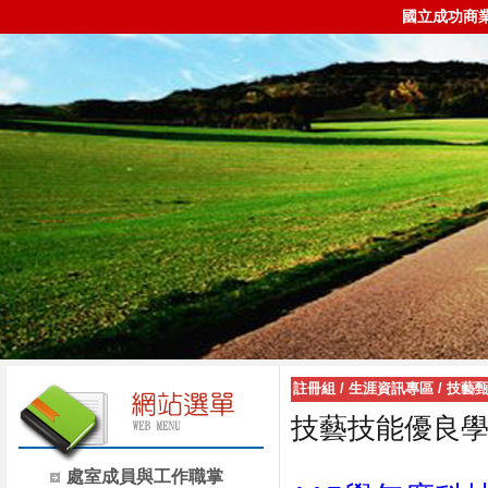
國立成功商
註冊組
/
生涯資訊專區
/
技藝
技藝技能優良學
處室成員與工作職掌