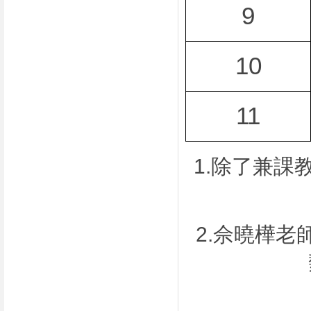
9
10
11
1.
除了兼課
2.
佘曉樺老