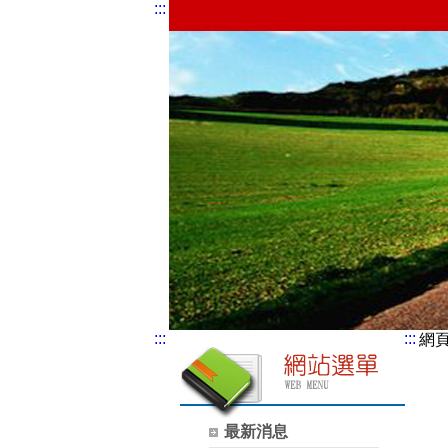
:::
:::
:::
網
最新消息