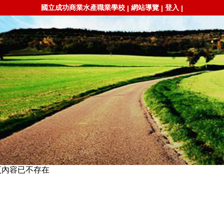
國立成功商業水產職業學校
網站導覽
登入
|
|
|
頁內容已不存在