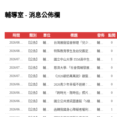
輔導室 - 消息公佈欄
時間
類別
單位
標題
發佈
點閱
2026/08/06
0
【公告】
輔導室
台灣展翅協會辦理「兒少上線中，登入我們的社群時代！」2026兒少培力工作坊
輔導室
2026/08/06
0
【公告】
輔導室
特殊教育學生及幼兒鑑定辦法說明手冊
輔導室
2026/07/31
1
【公告】
輔導室
國立中山大學-TEM高中生職涯發展線上系列講座
輔導室
2026/07/29
0
【公告】
輔導室
慈濟大學-「社會情緒發展與生命教育學術研討會」
輔導室
2026/07/28
0
【公告】
輔導室
《2026爺奶萬萬說》銀髮脫口秀－老朋友，有點奇怪？
輔導室
2026/06/25
0
【公告】
輔導室
2026青少年幸福不迷網：週末關機親子營隊
輔導室
2026/06/25
0
【公告】
輔導室
「跨時光．限時信」照片、短文徵件活動
輔導室
2026/06/24
0
【公告】
輔導室
國立公共資訊圖書館「S級職夢者學院──實境解謎暨抽獎活動」
輔導室
2026/06/18
1
【公告】
輔導室
函轉我國身心障礙者權利公約（CRPD）第三次國家報告條約專要文件及附件英文版
輔導室