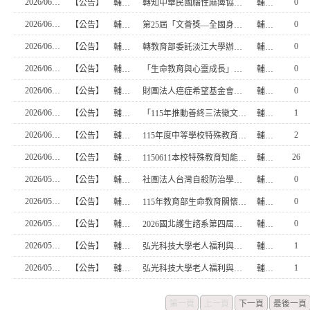
2026/06/18
0
【公告】
輔導室
轉知中華民國腦性麻痺協會擬辦理 「115年度大專校院腦性痲痺及肢體障礙學生成長夏令營」
輔導室
2026/06/18
0
【公告】
輔導室
第25屆「文薈獎—全國身心障礙者文藝獎」徵件簡章
輔導室
2026/06/18
0
【公告】
輔導室
轉教育部委託淡江大學辦理115年度視障電腦教育訓練（暑假課程）實施計畫
輔導室
2026/06/17
0
【公告】
輔導室
「生命教育與心靈成長」心得寫作徵文活動
輔導室
2026/06/17
0
【公告】
輔導室
財團法人癌症希望基金會「癌友家庭親子營」活動
輔導室
2026/06/10
1
【公告】
輔導室
「115年推動善終三法徵文活動」及「115年病人自主權利圖文創作競賽活動」
輔導室
2026/06/04
2
【公告】
輔導室
115年度中等學校特殊教育身心障礙組在職教師加註「認知與學習需求」次專長學分班
輔導室
2026/06/03
26
【公告】
輔導室
1150611本校特殊教育知能研習，歡迎有興趣民眾報名參加
輔導室
2026/05/29
0
【公告】
輔導室
社團法人台灣自殺防治學會舉辦2026年世界自殺防治日新詩徵件活動
輔導室
2026/05/29
0
【公告】
輔導室
115年教育部生命教育關懷與推廣短片競賽
輔導室
2026/05/29
0
【公告】
輔導室
2026國北護生諮系第四屆心理營-心動時分與你相癒
輔導室
2026/05/19
1
【公告】
輔導室
弘光科技大學老人福利與長期照顧事業系「115學年進修部獨立招生及說明會」
輔導室
2026/05/19
1
【公告】
輔導室
弘光科技大學老人福利與長期照顧事業系「這系我可以！一日開箱體驗營」
輔導室
第一頁
上一頁
下一頁
最後一頁