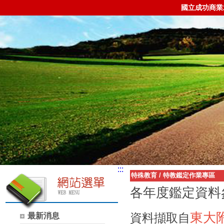
國立成功商業
:::
特殊教育
/
特教鑑定作業專區
各年度鑑定資料
東大
資料擷取自
最新消息