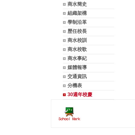
商水簡史
組織架構
學制沿革
歷任校長
商水校訓
商水校歌
商水事紀
媒體報導
交通資訊
分機表
30週年校慶