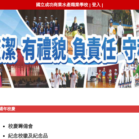
國立成功商業水產職業學校
登入
|
|
0週年校慶
校慶籌備會
紀念校徽及紀念品