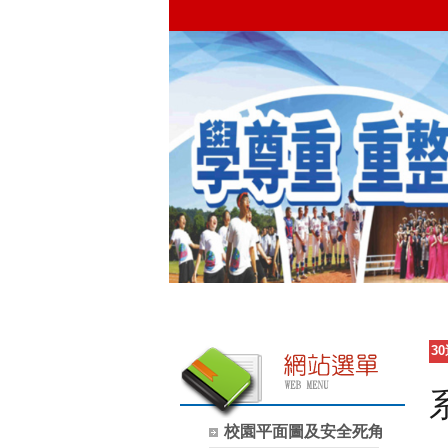
3
校園平面圖及安全死角