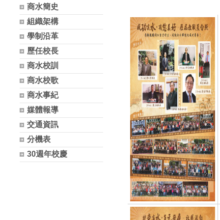
商水簡史
組織架構
學制沿革
歷任校長
商水校訓
商水校歌
商水事紀
媒體報導
交通資訊
分機表
30週年校慶