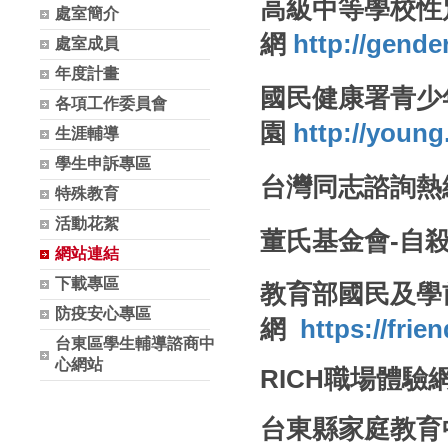
高級中等學校性
處室簡介
網
http://gende
處室成員
年度計畫
國民健康署青少
各項工作委員會
園
http://young
生涯輔導
學生申訴專區
台灣同志諮詢熱
特殊教育
活動花絮
董氏基金會-自
網站連結
下載專區
教育部國民及學
防疫安心專區
網
https://fri
台東區學生輔導諮商中
心網站
RICH職場體驗
台東縣家庭教育