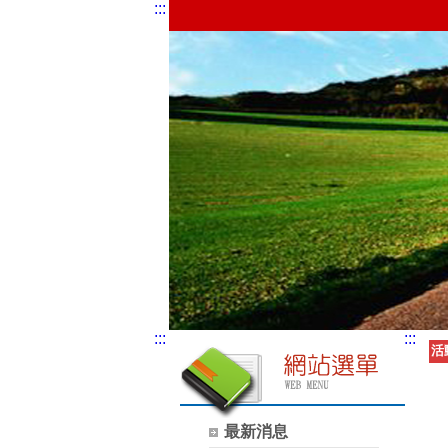
:::
:::
:::
活
最新消息