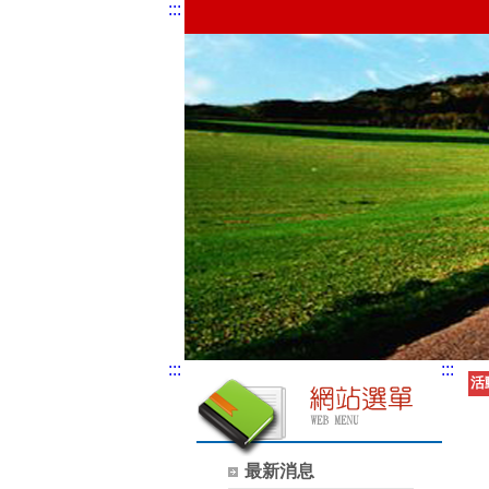
:::
:::
:::
活
最新消息