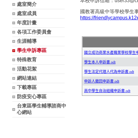
本校申訴信箱：user33@ckvs.
處室簡介
國教署高級中等學校學生
處室成員
https://friendlycampus.k12
年度計畫
各項工作委員會
生涯輔導
學生申訴專區
特殊教育
活動花絮
網站連結
下載專區
防疫安心專區
台東區學生輔導諮商中
心網站