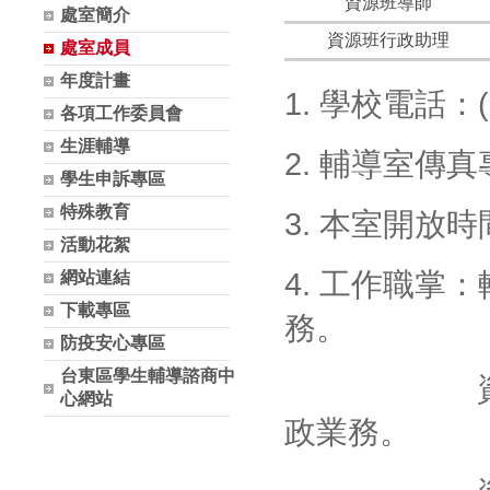
資源班導師
處室簡介
資源班行政助理
處室成員
年度計畫
1. 學校電話：(0
各項工作委員會
生涯輔導
2. 輔導室傳真專
學生申訴專區
特殊教育
3. 本室開放時
活動花絮
4. 工作職
網站連結
下載專區
務。
防疫安心專區
台東區學生輔導諮商中
資源班導
心網站
政業務。