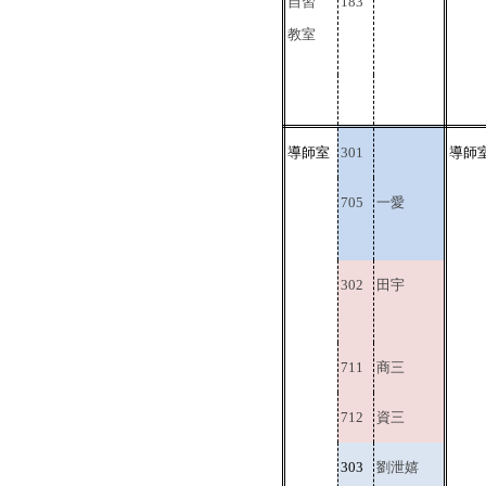
自習
183
教室
導師室
301
導師
705
一愛
302
田宇
711
商三
712
資三
303
劉泄嬉