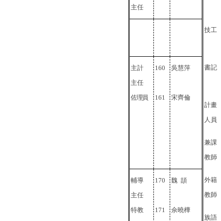
主任
技工
書記
主計
160
吳慧萍
主任
佐理員
161
宋齊倫
計畫
人員
兼課
教師
外籍
輔導
170
魏
頡
教師
主任
特教
171
佘曉樺
族語