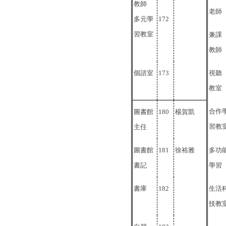
教師
老師
多元學
172
習教室
兼課
教師
個諮室
173
視聽
教室
合作
圖書館
180
楊賀凱
習教
主任
圖書館
181
徐裕雅
多功
書記
學習
書庫
182
生活
技教