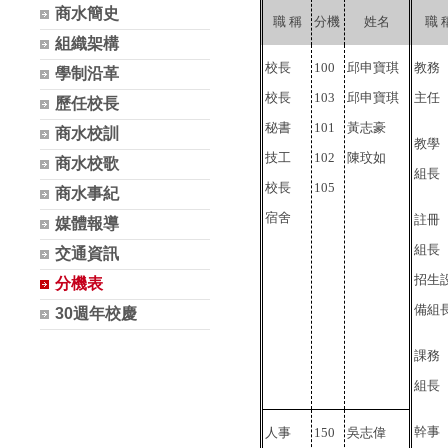
商水簡史
職 稱
分機
姓名
職 
組織架構
校長
100
邱申寶琪
教務
學制沿革
校長
103
邱申寶琪
主任
歷任校長
秘書
101
黃志豪
商水校訓
教學
技工
102
陳玟如
商水校歌
組長
校長
105
商水事紀
宿舍
註冊
媒體報導
組長
交通資訊
招生
分機表
備組
30週年校慶
課務
組長
幹事
人事
150
吳志偉