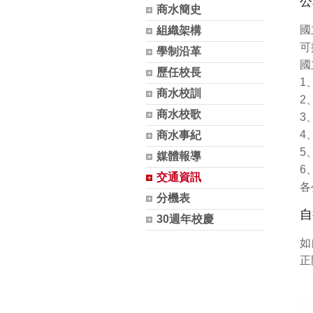
公
商水簡史
國
組織架構
可
學制沿革
國
歷任校長
1
商水校訓
2
商水校歌
3
4
商水事紀
5
媒體報導
6
交通資訊
各
分機表
自
30週年校慶
如
正