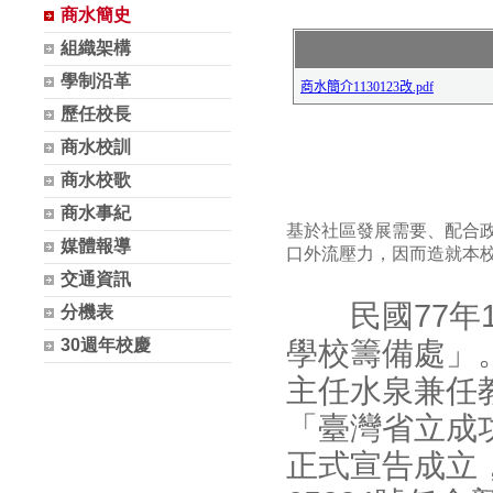
商水簡史
組織架構
學制沿革
歷任校長
商水校訓
商水校歌
商水事紀
基於社區發展需要、配合
媒體報導
口外流壓力，因而造就本
交通資訊
民國77年1
分機表
學校籌備處」
30週年校慶
主任水泉兼任
「臺灣省立成功
正式宣告成立，