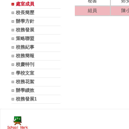
秘書
鄭
處室成員
組員
陳
校長簡歷
辦學方針
校務發展
策略聯盟
校務紀事
校務簡報
校慶特刊
學校文宣
校務花絮
辦學績效
校務發展1