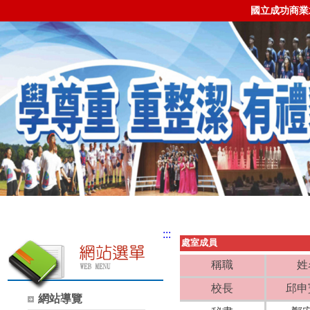
國立成功商業
:::
處室成員
稱職
姓
校長
邱申
網站導覽