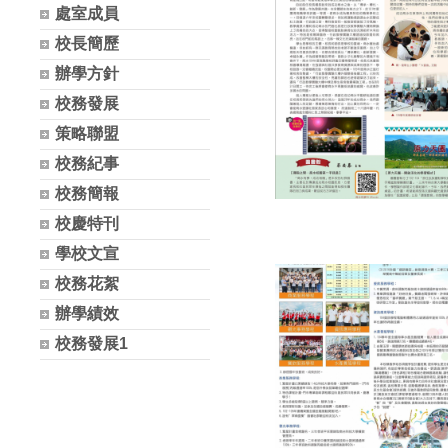
處室成員
校長簡歷
辦學方針
校務發展
策略聯盟
校務紀事
校務簡報
校慶特刊
學校文宣
校務花絮
辦學績效
校務發展1