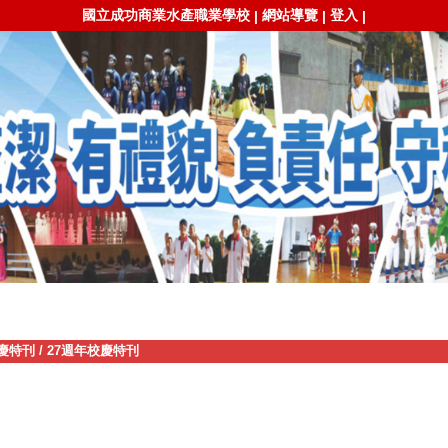
國立成功商業水產職業學校
網站導覽
登入
|
|
|
慶特刊
/
27週年校慶特刊