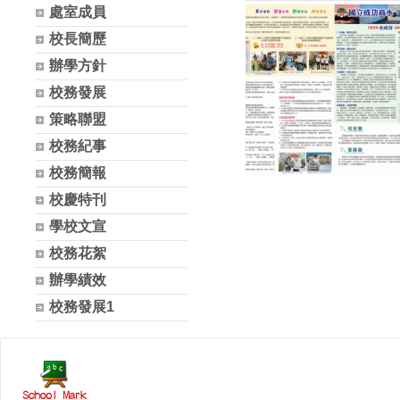
處室成員
校長簡歷
辦學方針
校務發展
策略聯盟
校務紀事
校務簡報
校慶特刊
學校文宣
校務花絮
辦學績效
校務發展1