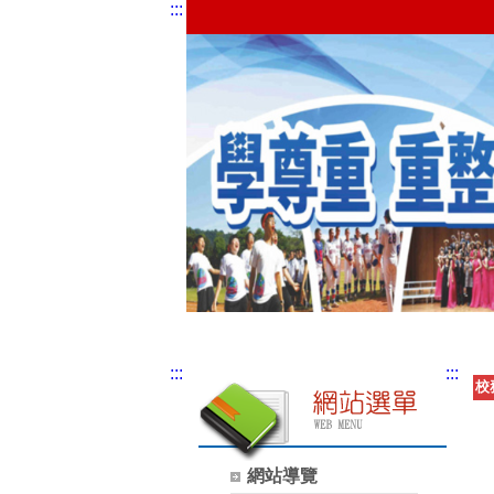
:::
:::
:::
校
網站導覽