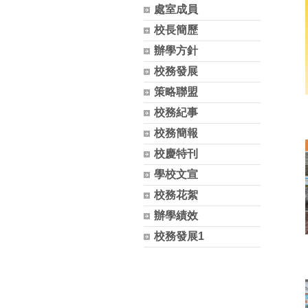
處室成員
校長簡歷
辦學方針
校務發展
策略聯盟
校務紀事
校務簡報
校慶特刊
學校文宣
校務花絮
辦學績效
校務發展1