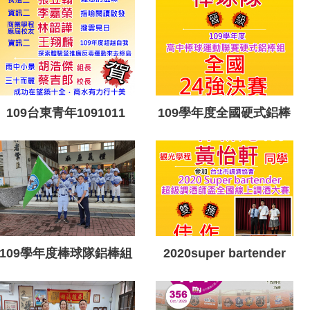
109台東青年1091011
109學年度全國硬式鋁棒
組晉級24強
109學年度棒球隊鋁棒組
2020super bartender
授旗
超級調酒師盃全國線上調