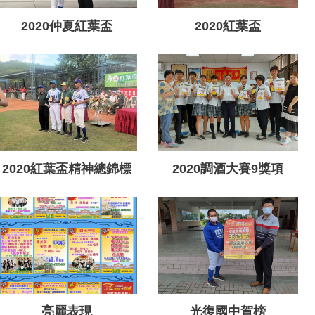
2020仲夏紅葉盃
2020紅葉盃
2020紅葉盃精神總錦標
2020調酒大賽9獎項
獎
亮麗表現
光復國中賀榜