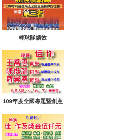
棒球隊績效
109年度全國專題暨創意
製作競賽複賽佳作
1090417