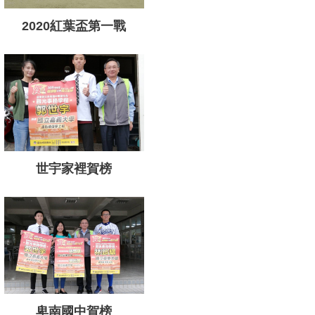
2020紅葉盃第一戰
世宇家裡賀榜
卑南國中賀榜