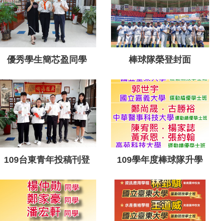
酒大賽1091020
優秀學生簡芯盈同學
棒球隊榮登封面
109台東青年投稿刊登
109學年度棒球隊升學
1090504