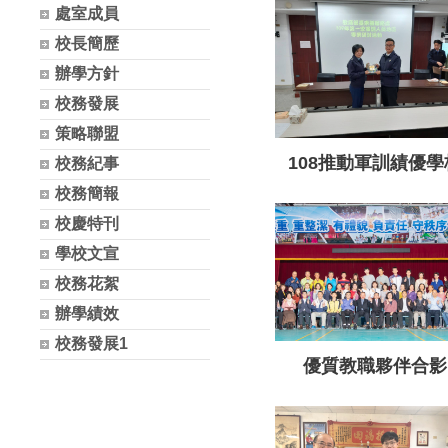
處室成員
校長簡歷
辦學方針
校務發展
策略聯盟
108推動軍訓績優學
校務紀事
校務簡報
校慶特刊
學校文宣
校務花絮
辦學績效
校務發展1
優質教職夥伴合影