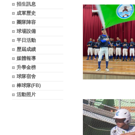
招生訊息
成軍歷史
團隊陣容
球場設備
平日活動
歷屆成績
媒體報導
升學金榜
球隊宿舍
棒球隊(FB)
活動照片