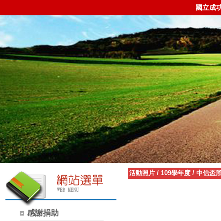
國立成
活動照片
/
109學年度
/
中信盃
感謝捐助