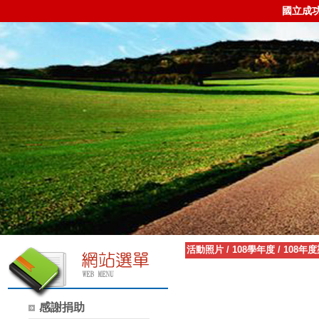
國立成
活動照片
/
108學年度
/
108年
感謝捐助