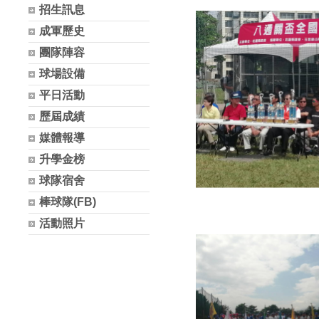
招生訊息
成軍歷史
團隊陣容
球場設備
平日活動
歷屆成績
媒體報導
升學金榜
球隊宿舍
棒球隊(FB)
活動照片