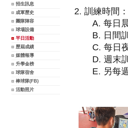
招生訊息
2. 訓練時間
成軍歷史
A. 每日晨訓
團隊陣容
球場設備
B. 日間訓
平日活動
C. 每日夜訓
歷屆成績
媒體報導
D. 週末訓
升學金榜
E. 另每
球隊宿舍
棒球隊(FB)
活動照片