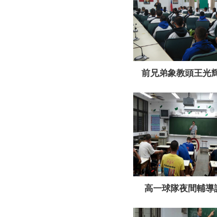
前兄弟象教頭王光
高一球隊夜間輔導