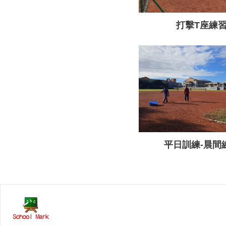
打擊T座練
平日訓練-晨間