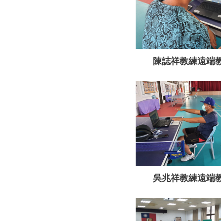
陳誌祥教練遠端
吳兆祥教練遠端