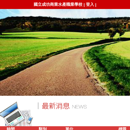
國立成功商業水產職業學校
登入
|
|
時間
類別
單位
標題