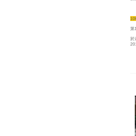
1
第
於
2