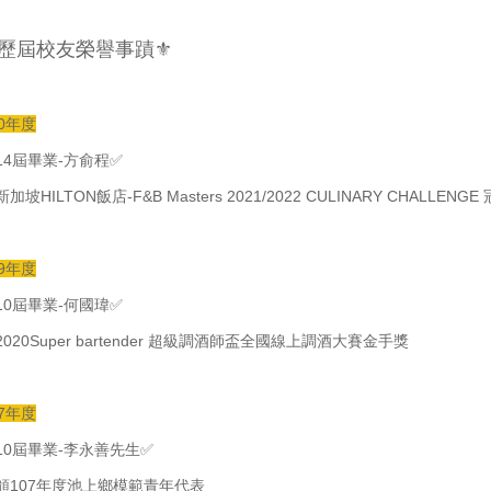
歷屆校友榮譽事蹟
⚜️
10年度
14屆畢業-方俞程✅
加坡HILTON飯店-F&B Masters 2021/2022 CULINARY CHALLENGE
09年度
10屆畢業-何國瑋✅
2020Super bartender 超級調酒師盃全國線上調酒大賽金手獎
07年度
10屆畢業-李永善先生✅
頒107年度池上鄉模範青年代表