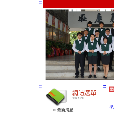
:::
:::
:::
歷
學
最新消息