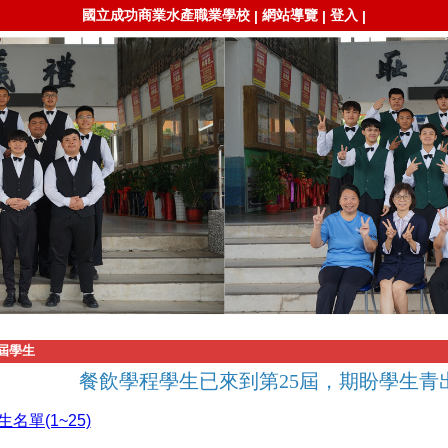
國立成功商業水產職業學校
網站導覽
登入
|
|
|
屆學生
餐飲學程學生已來到第25屆，期盼學生青
生名單(1~25)