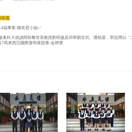
06年度
14屆畢業-陳奕君小姐✅
遠東科大就讀間與餐管系教授劉明盛及同學顏宏武、潘柏霖、郭冠秀以『
017馬來西亞國際發明展競賽-金牌獎