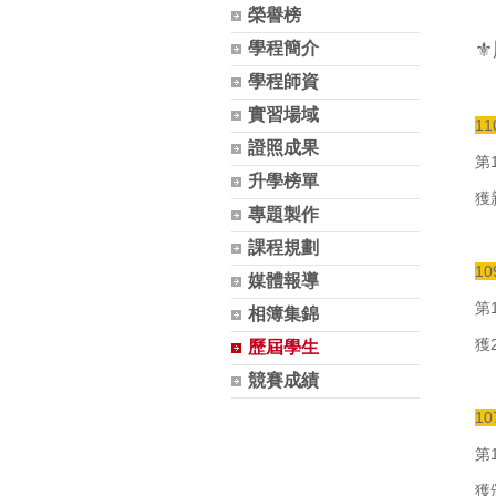
榮譽榜
學程簡介
⚜️
學程師資
實習場域
1
證照成果
第
升學榜單
獲新
專題製作
課程規劃
1
媒體報導
第
相簿集錦
獲
歷屆學生
競賽成績
1
第
獲