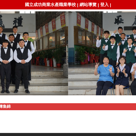
國立成功商業水產職業學校
網站導覽
登入
|
|
|
簿集錦