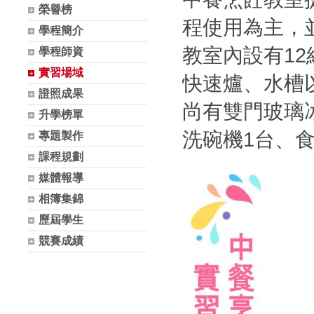
榮譽榜
程使用為主，
學程簡介
教室內設有1
學程師資
實習場域
快速爐、水槽
證照成果
尚有雙門玻璃
升學榜單
洗碗機1台、
專題製作
課程規劃
媒體報導
相簿集錦
歷屆學生
競賽成績