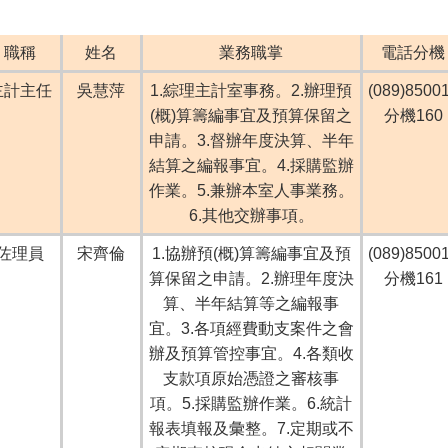
職稱
姓名
業務職掌
電話分機
主計主任
吳慧萍
1.綜理主計室事務。2.辦理預
(089)8500
(概)算籌編事宜及預算保留之
分機160
申請。3.督辦年度決算、半年
結算之編報事宜。4.採購監辦
作業。5.兼辦本室人事業務。
6.其他交辦事項。
佐理員
宋齊倫
1.協辦預(概)算籌編事宜及預
(089)8500
算保留之申請。2.辦理年度決
分機161
算、半年結算等之編報事
宜。3.各項經費動支案件之會
辦及預算管控事宜。4.各類收
支款項原始憑證之審核事
項。5.採購監辦作業。6.統計
報表填報及彙整。7.定期或不