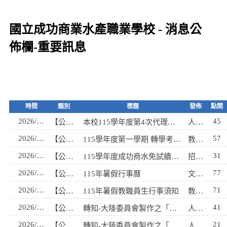
國立成功商業水產職業學校 - 消息公
佈欄-重要訊息
時間
類別
標題
發佈
點閱
2026/08/05
45
【公告】
本校115學年度第4次代理教師甄選簡章
人事室
2026/07/29
57
【公告】
115學年度第一學期 轉學考錄取名單
教務處幹事
2026/07/29
31
【公告】
115學年度成功商水免試續招簡章
招設組
2026/07/07
77
【公告】
115年暑假行事曆
文書組
2026/06/23
71
【公告】
115年暑假教職員生行事須知
教務處幹事
2026/01/19
41
【公告】
轉知-大陸委員會製作之「適用公務員服務法人員赴陸港澳規範告知書」1份~
人事室
2026/01/09
21
【公告】
轉知-大陸委員會製作之「旅行平安，從登錄開始」宣導海報1份，請協助宣導並轉知所屬人員，瞭解及使用「國人赴陸港澳動態登錄系統」~
人事室