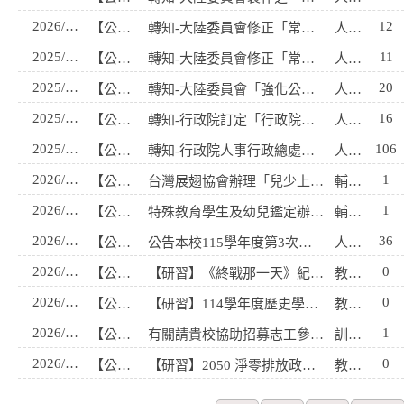
2026/01/07
12
【公告】
轉知-大陸委員會修正「常態化、制度化查核人員範圍表」及宣導海報一案~
人事室
2025/12/26
11
【公告】
轉知-大陸委員會修正「常態化、制度化查核人員範圍表」及宣傳海報各1份~
人事室
2025/11/04
20
【公告】
轉知-大陸委員會「強化公務員赴陸港澳管理機制」精進措施及宣導圖卡各1份~
人事室
2025/11/03
16
【公告】
轉知-行政院訂定「行政院與所屬中央及地方各機關（構）學校公務人員違法（規）赴陸建議懲處原則」及「行政院與所屬各機關（構）學校公務人員違規赴港澳建議懲處原則」，並均自115年7月1日生效~
人事室
2025/05/14
106
【公告】
轉知-行政院人事行政總處於「公務人員個人資料服務網」（以下簡稱MyData）建置「不得具大陸戶籍、護照、身分證、定居證或居住證情形具結書」，自114年4月30日上線，請同仁多加利用。
人事室
2026/08/06
1
【公告】
台灣展翅協會辦理「兒少上線中，登入我們的社群時代！」2026兒少培力工作坊
輔導室
2026/08/06
1
【公告】
特殊教育學生及幼兒鑑定辦法說明手冊
輔導室
2026/08/05
36
【公告】
公告本校115學年度第3次代理教師甄選結果~
人事室
2026/08/05
0
【公告】
【研習】《終戰那一天》紀錄片專題－被遺忘的台灣二戰記憶
教務處書記
2026/08/05
0
【公告】
【研習】114學年度歷史學科中心線上讀書會暑期成果分享
教務處書記
2026/08/05
1
【公告】
有關請貴校協助招募志工參與由臺南青年志工中心舉辦之 「年度主題式服務方案：漫遊古都走讀在400年後」服務 及相關培訓，請查照。
訓育組
2026/08/04
0
【公告】
【研習】2050 淨零排放政策系列：林業發展與轉型實察活動
教務處書記