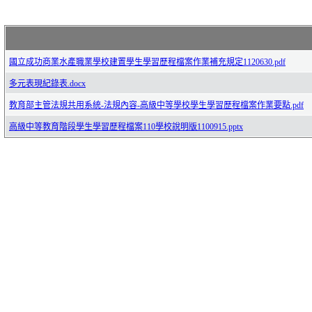
國立成功商業水產職業學校建置學生學習歷程檔案作業補充規定1120630.pdf
多元表現紀錄表.docx
教育部主管法規共用系統-法規內容-高級中等學校學生學習歷程檔案作業要點.pdf
高級中等教育階段學生學習歷程檔案110學校說明版1100915.pptx