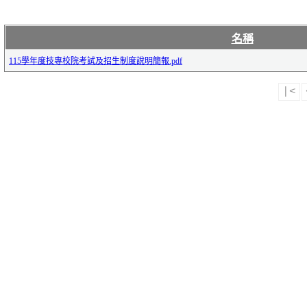
名稱
115學年度技專校院考試及招生制度說明簡報.pdf
|<