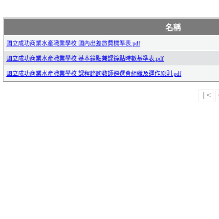
名稱
國立成功商業水產職業學校 國內出差旅費標準表.pdf
國立成功商業水產職業學校 基本鐘點兼課鐘點時數基準表.pdf
國立成功商業水產職業學校 課程諮詢教師遴選會組織及運作原則.pdf
|<